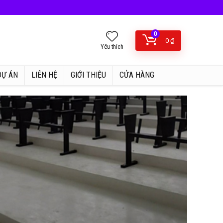
0
0
₫
Yêu thích
DỰ ÁN
LIÊN HỆ
GIỚI THIỆU
CỬA HÀNG