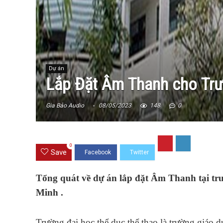
Dự án
Lắp Đặt Âm Thanh cho Trư
Gia Bảo Audio
08/05/2023
148
0
0
Save
Tổng quát về dự án lắp đặt Âm Thanh tại t
Minh .
Trường đại học thể dục thể thao là trường giáo 