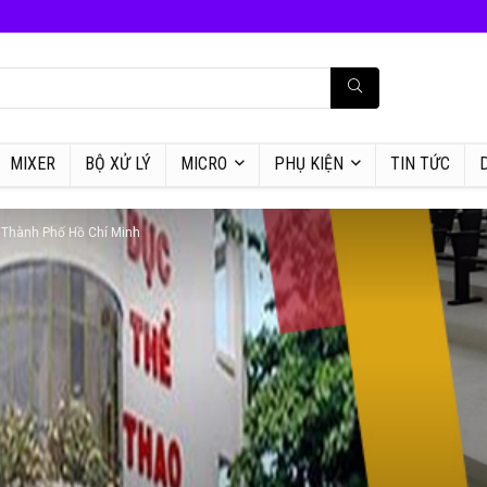
MIXER
BỘ XỬ LÝ
MICRO
PHỤ KIỆN
TIN TỨC
 Thành Phố Hồ Chí Minh