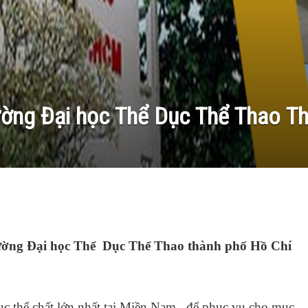
ờng Đại học Thể Dục Thể Thao T
rường Đại học Thể Dục Thể Thao thành phố Hồ Chí
dục thể chất lớn nhất tại Miền Nam , để phục vụ cho mục