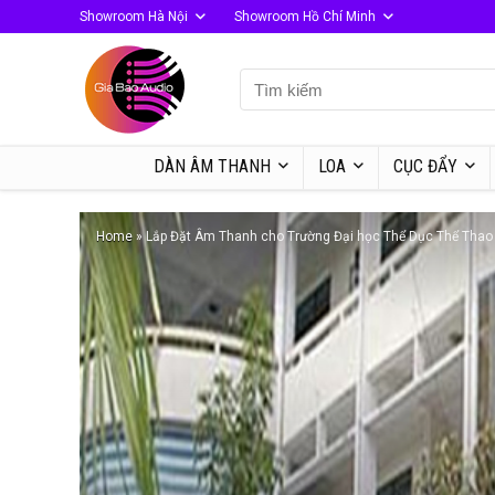
Showroom Hà Nội
Showroom Hồ Chí Minh
DÀN ÂM THANH
LOA
CỤC ĐẨY
Home
»
Lắp Đặt Âm Thanh cho Trường Đại học Thể Dục Thể Thao