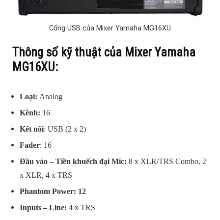
Cổng USB của Mixer Yamaha MG16XU
Thông số kỹ thuật của Mixer Yamaha
MG16XU:
Loại:
Analog
Kênh:
16
Kết nối
: USB (2 x 2)
Fader
: 16
Đầu vào – Tiền khuếch đại Mic:
8 x XLR/TRS Combo, 2
x XLR, 4 x TRS
Phantom Power: 12
Inputs – Line:
4 x TRS