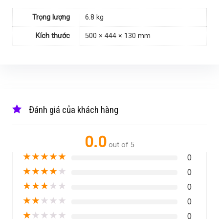
Trọng lượng
6.8 kg
Kích thước
500 × 444 × 130 mm
Đánh giá của khách hàng
0.0
out of 5
★
★
★
★
★
0
★
★
★
★
★
0
★
★
★
★
★
0
★
★
★
★
★
0
★
★
★
★
★
0