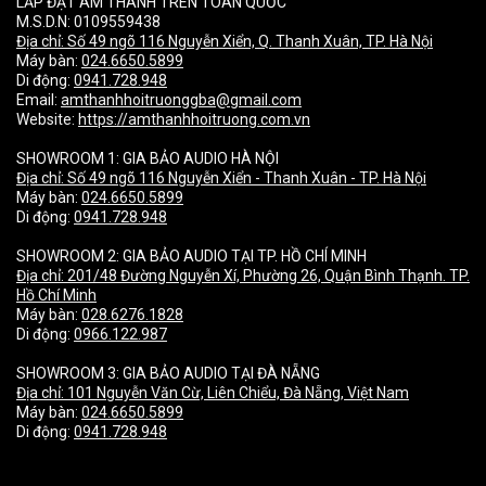
LẮP ĐẶT ÂM THANH TRÊN TOÀN QUỐC
M.S.D.N: 0109559438
Địa chỉ:
Số 49 ngõ 116 Nguyễn Xiển, Q. Thanh Xuân, TP. Hà Nội
Máy bàn:
024.6650.5899
Di động:
0941.728.948
Email:
amthanhhoitruonggba@gmail.com
Website:
https://amthanhhoitruong.com.vn
SHOWROOM 1: GIA BẢO AUDIO HÀ NỘI
Địa chỉ:
Số 49 ngõ 116 Nguyễn Xiển - Thanh Xuân - TP. Hà Nội
Máy bàn:
024.6650.5899
Di động:
0941.728.948
SHOWROOM 2: GIA BẢO AUDIO TẠI TP. HỒ CHÍ MINH
Địa chỉ:
201/48 Đường Nguyễn Xí, Phường 26, Quận Bình Thạnh. TP.
Hồ Chí Minh
Máy bàn:
028.6276.1828
Di động:
0966.122.987
SHOWROOM 3: GIA BẢO AUDIO TẠI ĐÀ NẴNG
Địa chỉ:
101 Nguyễn Văn Cừ, Liên Chiểu, Đà Nẵng, Việt Nam
Máy bàn:
024.6650.5899
Di động:
0941.728.948