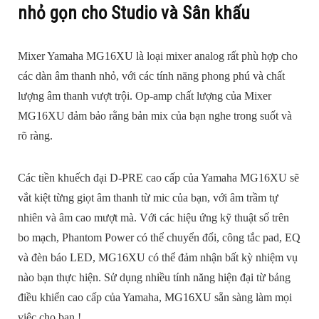
nhỏ gọn cho Studio và Sân khấu
Mixer Yamaha MG16XU là loại mixer analog rất phù hợp cho
các dàn âm thanh nhỏ, với các tính năng phong phú và chất
lượng âm thanh vượt trội. Op-amp chất lượng của Mixer
MG16XU đảm bảo rằng bản mix của bạn nghe trong suốt và
rõ ràng.
Các tiền khuếch đại D-PRE cao cấp của Yamaha MG16XU sẽ
vắt kiệt từng giọt âm thanh từ mic của bạn, với âm trầm tự
nhiên và âm cao mượt mà. Với các hiệu ứng kỹ thuật số trên
bo mạch, Phantom Power có thể chuyển đổi, công tắc pad, EQ
và đèn báo LED, MG16XU có thể đảm nhận bất kỳ nhiệm vụ
nào bạn thực hiện. Sử dụng nhiều tính năng hiện đại từ bảng
điều khiển cao cấp của Yamaha, MG16XU sẵn sàng làm mọi
việc cho bạn !