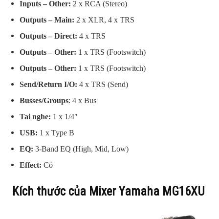
Inputs – Other:
2 x RCA (Stereo)
Outputs – Main:
2 x XLR, 4 x TRS
Outputs – Direct:
4 x TRS
Outputs – Other:
1 x TRS (Footswitch)
Outputs – Other:
1 x TRS (Footswitch)
Send/Return I/O:
4 x TRS (Send)
Busses/Groups
: 4 x Bus
Tai nghe:
1 x 1/4″
USB:
1 x Type B
EQ:
3
-Band EQ (High, Mid, Low)
Effect:
Có
Kích thước của Mixer Yamaha MG16XU