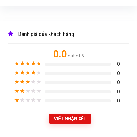
Đánh giá của khách hàng
0.0
out of 5
★
★
★
★
★
0
★
★
★
★
★
0
★
★
★
★
★
0
★
★
★
★
★
0
★
★
★
★
★
0
VIẾT NHẬN XÉT