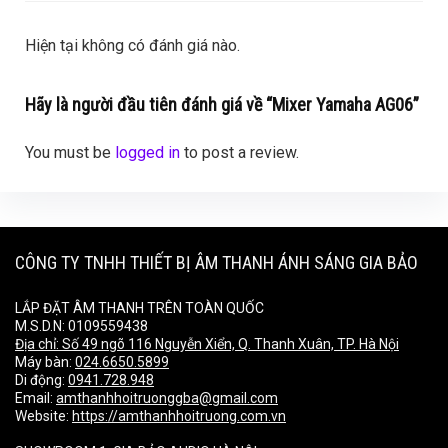
Hiện tại không có đánh giá nào.
Hãy là người đầu tiên đánh giá về “Mixer Yamaha AG06”
You must be
logged in
to post a review.
CÔNG TY TNHH THIẾT BỊ ÂM THANH ÁNH SÁNG GIA BẢO
LẮP ĐẶT ÂM THANH TRÊN TOÀN QUỐC
M.S.D.N: 0109559438
Địa chỉ:
Số 49 ngõ 116 Nguyễn Xiển, Q. Thanh Xuân, TP. Hà Nội
Máy bàn:
024.6650.5899
Di động:
0941.728.948
Email:
amthanhhoitruonggba@gmail.com
Website:
https://amthanhhoitruong.com.vn