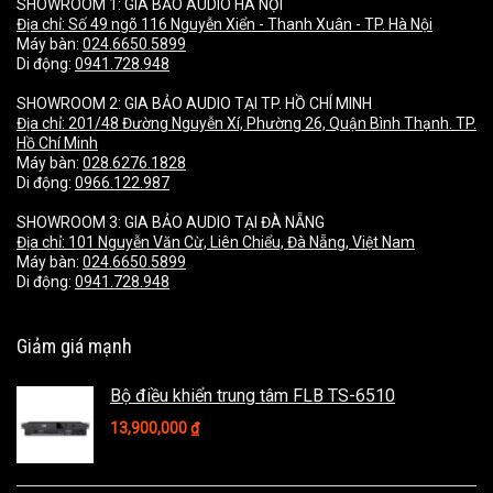
SHOWROOM 1: GIA BẢO AUDIO HÀ NỘI
Địa chỉ:
Số 49 ngõ 116 Nguyễn Xiển - Thanh Xuân - TP. Hà Nội
Máy bàn:
024.6650.5899
Di động:
0941.728.948
SHOWROOM 2: GIA BẢO AUDIO TẠI TP. HỒ CHÍ MINH
Địa chỉ:
201/48 Đường Nguyễn Xí, Phường 26, Quận Bình Thạnh. TP.
Hồ Chí Minh
Máy bàn:
028.6276.1828
Di động:
0966.122.987
SHOWROOM 3: GIA BẢO AUDIO TẠI ĐÀ NẴNG
Địa chỉ:
101 Nguyễn Văn Cừ, Liên Chiểu, Đà Nẵng, Việt Nam
Máy bàn:
024.6650.5899
Di động:
0941.728.948
Giảm giá mạnh
Bộ điều khiển trung tâm FLB TS-6510
13,900,000
₫