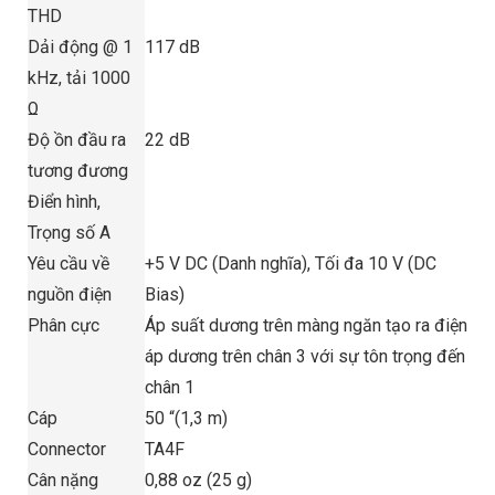
THD
Dải động @
1
117 dB
kHz, tải 1000
Ω
Độ ồn đầu ra
22 dB
tương đương
Điển hình,
Trọng số A
Yêu cầu về
+5 V DC (Danh nghĩa), Tối đa 10 V (DC
nguồn điện
Bias)
Phân cực
Áp suất dương trên màng ngăn tạo ra điện
áp dương trên chân 3 với sự tôn trọng đến
chân 1
Cáp
50 “(1,3 m)
Connector
TA4F
Cân nặng
0,88 oz (25 g)