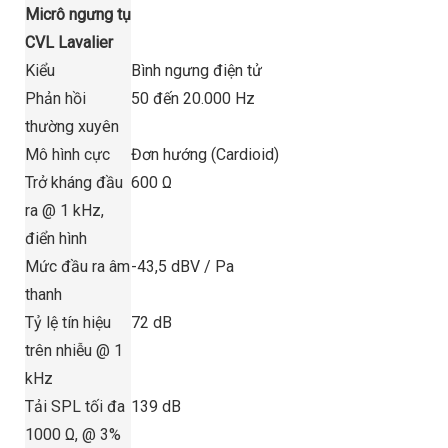
Micrô ngưng tụ
CVL Lavalier
Kiểu
Bình ngưng điện tử
Phản hồi
50 đến 20.000 Hz
thường xuyên
Mô hình cực
Đơn hướng (Cardioid)
Trở kháng đầu
600 Ω
ra @ 1 kHz,
điển hình
Mức đầu ra âm
-43,5 dBV / Pa
thanh
Tỷ lệ tín hiệu
72 dB
trên nhiễu @ 1
kHz
Tải SPL tối đa
139 dB
1000 Ω, @ 3%