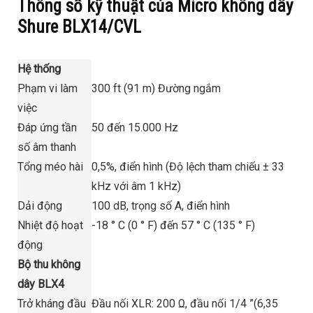
Thông số kỹ thuật của Micro không dây
Shure BLX14/CVL
Hệ thống
Phạm vi làm
300 ft (91 m) Đường ngắm
việc
Đáp ứng tần
50 đến 15.000 Hz
số âm thanh
Tổng méo hài
0,5%, điển hình (Độ lệch tham chiếu ± 33
kHz với âm 1 kHz)
Dải động
100 dB, trọng số A, điển hình
Nhiệt độ hoạt
-18 ° C (0 ° F) đến 57 ° C (135 ° F)
động
Bộ thu không
dây BLX4
Trở kháng đầu
Đầu nối XLR: 200 Ω, đầu nối 1/4 ”(6,35