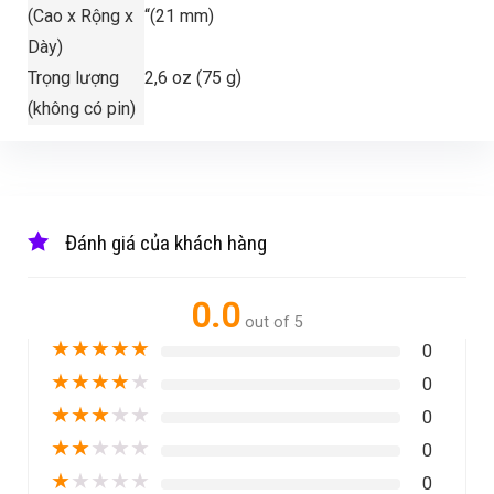
(Cao x Rộng x
“(21 mm)
Dày)
Trọng lượng
2,6 oz (75 g)
(không có pin)
Đánh giá của khách hàng
0.0
out of 5
★
★
★
★
★
0
★
★
★
★
★
0
★
★
★
★
★
0
★
★
★
★
★
0
★
★
★
★
★
0