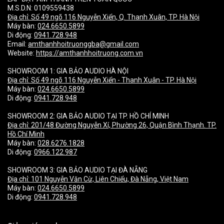
M.S.D.N: 0109559438
Địa chỉ:
Số 49 ngõ 116 Nguyễn Xiển, Q. Thanh Xuân, TP. Hà Nội
Máy bàn:
024.6650.5899
Di động:
0941.728.948
Email:
amthanhhoitruonggba@gmail.com
Website:
https://amthanhhoitruong.com.vn
SHOWROOM 1: GIA BẢO AUDIO HÀ NỘI
Địa chỉ:
Số 49 ngõ 116 Nguyễn Xiển - Thanh Xuân - TP. Hà Nội
Máy bàn:
024.6650.5899
Di động:
0941.728.948
SHOWROOM 2: GIA BẢO AUDIO TẠI TP. HỒ CHÍ MINH
Địa chỉ:
201/48 Đường Nguyễn Xí, Phường 26, Quận Bình Thạnh. TP.
Hồ Chí Minh
Máy bàn:
028.6276.1828
Di động:
0966.122.987
SHOWROOM 3: GIA BẢO AUDIO TẠI ĐÀ NẴNG
Địa chỉ:
101 Nguyễn Văn Cừ, Liên Chiểu, Đà Nẵng, Việt Nam
Máy bàn:
024.6650.5899
Di động:
0941.728.948