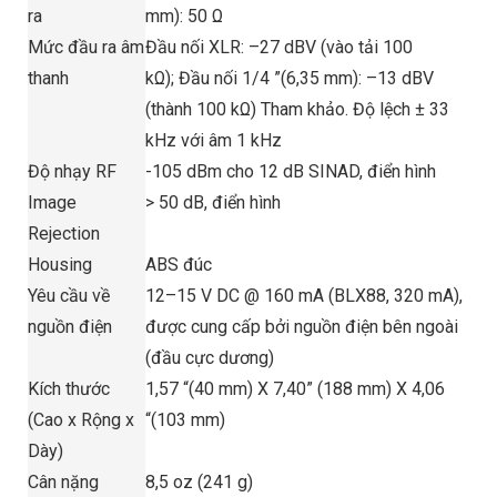
ra
mm): 50 Ω
Mức đầu ra âm
Đầu nối XLR: –27 dBV (vào tải 100
thanh
kΩ); Đầu nối 1/4 ”(6,35 mm): –13 dBV
(thành 100 kΩ) Tham khảo. Độ lệch ± 33
kHz với âm 1 kHz
Độ nhạy RF
-105 dBm cho 12 dB SINAD, điển hình
Image
> 50 dB, điển hình
Rejection
Housing
ABS đúc
Yêu cầu về
12–15 V DC @ 160 mA (BLX88, 320 mA),
nguồn điện
được cung cấp bởi nguồn điện bên ngoài
(đầu cực dương)
Kích thước
1,57 “(40 mm) X 7,40” (188 mm) X 4,06
(Cao x Rộng x
“(103 mm)
Dày)
Cân nặng
8,5 oz (241 g)