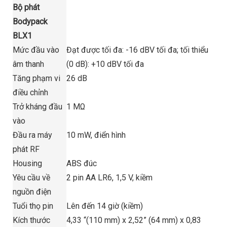
Bộ phát
Bodypack
BLX1
Mức đầu vào
Đạt được tối đa: -16 dBV tối đa; tối thiểu
âm thanh
(0 dB): +10 dBV tối đa
Tăng phạm vi
26 dB
điều chỉnh
Trở kháng đầu
1 MΩ
vào
Đầu ra máy
10 mW, điển hình
phát RF
Housing
ABS đúc
Yêu cầu về
2 pin AA LR6, 1,5 V, kiềm
nguồn điện
Tuổi thọ pin
Lên đến 14 giờ (kiềm)
Kích thước
4,33 “(110 mm) x 2,52” (64 mm) x 0,83