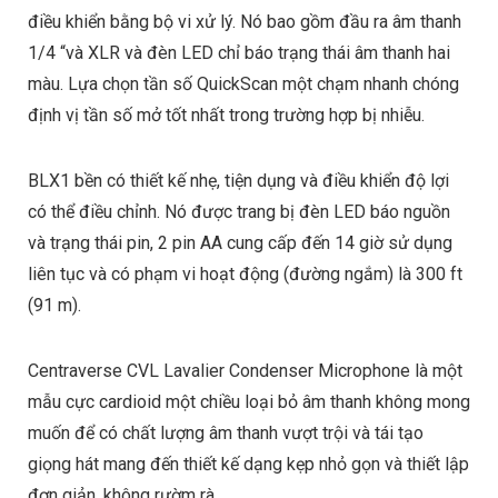
điều khiển bằng bộ vi xử lý. Nó bao gồm đầu ra âm thanh
1/4 “và XLR và đèn LED chỉ báo trạng thái âm thanh hai
màu. Lựa chọn tần số QuickScan một chạm nhanh chóng
định vị tần số mở tốt nhất trong trường hợp bị nhiễu.
BLX1 bền có thiết kế nhẹ, tiện dụng và điều khiển độ lợi
có thể điều chỉnh. Nó được trang bị đèn LED báo nguồn
và trạng thái pin, 2 pin AA cung cấp đến 14 giờ sử dụng
liên tục và có phạm vi hoạt động (đường ngắm) là 300 ft
(91 m).
Centraverse CVL Lavalier Condenser Microphone là một
mẫu cực cardioid một chiều loại bỏ âm thanh không mong
muốn để có chất lượng âm thanh vượt trội và tái tạo
giọng hát mang đến thiết kế dạng kẹp nhỏ gọn và thiết lập
đơn giản, không rườm rà.