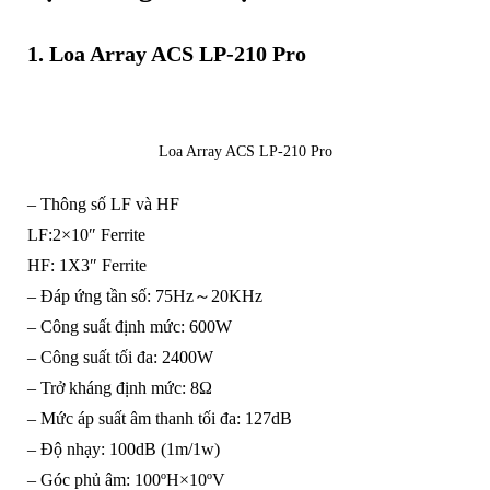
1.
Loa Array ACS LP-210 Pro
Loa Array ACS LP-210 Pro
– Thông số LF và HF
LF:2×10″ Ferrite
HF: 1X3″ Ferrite
– Đáp ứng tần số: 75Hz～20KHz
– Công suất định mức: 600W
– Công suất tối đa: 2400W
– Trở kháng định mức: 8Ω
– Mức áp suất âm thanh tối đa: 127dB
– Độ nhạy: 100dB (1m/1w)
– Góc phủ âm: 100ºH×10ºV