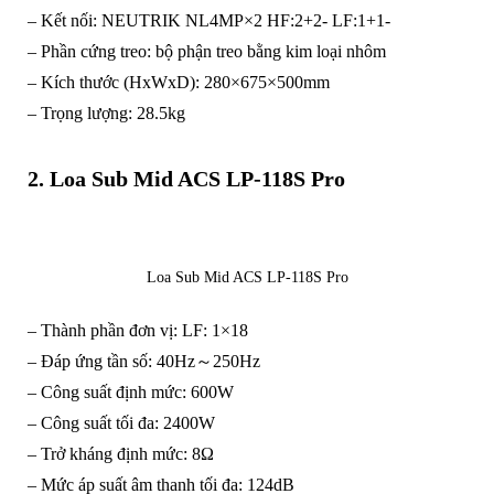
– Kết nối: NEUTRIK NL4MP×2 HF:2+2- LF:1+1-
– Phần cứng treo: bộ phận treo bằng kim loại nhôm
– Kích thước (HxWxD): 280×675×500mm
– Trọng lượng: 28.5kg
2.
Loa Sub Mid ACS LP-118S Pro
Loa Sub Mid ACS LP-118S Pro
– Thành phần đơn vị: LF: 1×18
– Đáp ứng tần số: 40Hz～250Hz
– Công suất định mức: 600W
– Công suất tối đa: 2400W
– Trở kháng định mức: 8Ω
– Mức áp suất âm thanh tối đa: 124dB