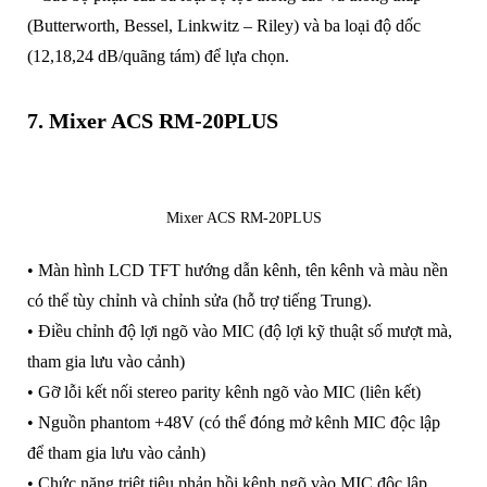
(Butterworth, Bessel, Linkwitz – Riley) và ba loại độ dốc
(12,18,24 dB/quãng tám) để lựa chọn.
7. Mixer ACS RM-20PLUS
Mixer ACS RM-20PLUS
• Màn hình LCD TFT hướng dẫn kênh, tên kênh và màu nền
có thể tùy chỉnh và chỉnh sửa (hỗ trợ tiếng Trung).
• Điều chỉnh độ lợi ngõ vào MIC (độ lợi kỹ thuật số mượt mà,
tham gia lưu vào cảnh)
• Gỡ lỗi kết nối stereo parity kênh ngõ vào MIC (liên kết)
• Nguồn phantom +48V (có thể đóng mở kênh MIC độc lập
để tham gia lưu vào cảnh)
• Chức năng triệt tiêu phản hồi kênh ngõ vào MIC độc lập,