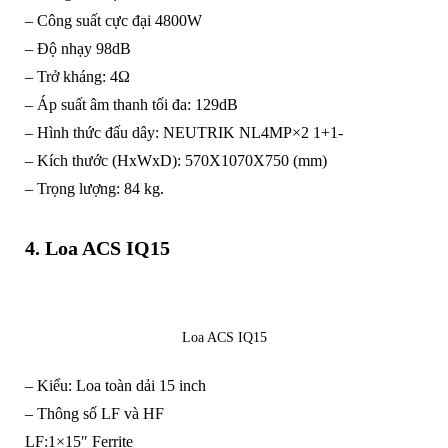
– Công suất cực đại 4800W
– Độ nhạy 98dB
– Trở kháng: 4Ω
– Áp suất âm thanh tối đa: 129dB
– Hình thức đấu dây: NEUTRIK NL4MP×2 1+1-
– Kích thước (HxWxD): 570X1070X750 (mm)
– Trọng lượng: 84 kg.
4. Loa ACS IQ15
Loa ACS IQ15
– Kiểu: Loa toàn dải 15 inch
– Thông số LF và HF
LF:1×15″ Ferrite