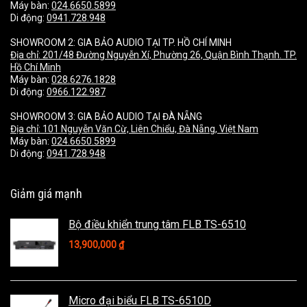
Máy bàn:
024.6650.5899
Di động:
0941.728.948
SHOWROOM 2: GIA BẢO AUDIO TẠI TP. HỒ CHÍ MINH
Địa chỉ:
201/48 Đường Nguyễn Xí, Phường 26, Quận Bình Thạnh. TP.
Hồ Chí Minh
Máy bàn:
028.6276.1828
Di động:
0966.122.987
SHOWROOM 3: GIA BẢO AUDIO TẠI ĐÀ NẴNG
Địa chỉ:
101 Nguyễn Văn Cừ, Liên Chiểu, Đà Nẵng, Việt Nam
Máy bàn:
024.6650.5899
Di động:
0941.728.948
Giảm giá mạnh
Bộ điều khiển trung tâm FLB TS-6510
13,900,000
₫
Micro đại biểu FLB TS-6510D