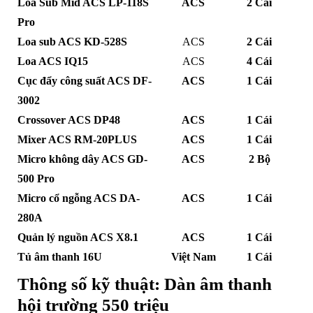
Loa Sub Mid ACS LP-118S
ACS
2 Cái
Pro
Loa sub ACS KD-528S
ACS
2 Cái
Loa ACS IQ15
ACS
4 Cái
Cục đẩy công suất ACS DF-
ACS
1 Cái
3002
Crossover ACS DP48
ACS
1 Cái
Mixer ACS RM-20PLUS
ACS
1 Cái
Micro không dây ACS GD-
ACS
2 Bộ
500 Pro
Micro cổ ngỗng ACS DA-
ACS
1 Cái
280A
Quản lý nguồn ACS X8.1
ACS
1 Cái
Tủ âm thanh 16U
Việt Nam
1 Cái
Thông số kỹ thuật: Dàn âm thanh
hội trường 550 triệu