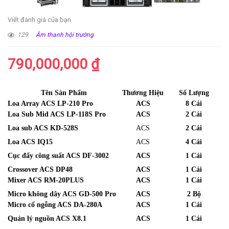
Viết đánh giá của bạn
129
Âm thanh hội trường
790,000,000
₫
Tên Sản Phẩm
Thương Hiệu
Số Lượng
Loa Array ACS LP-210 Pro
ACS
8 Cái
Loa Sub Mid ACS LP-118S Pro
ACS
2 Cái
Loa sub ACS KD-528S
ACS
2 Cái
Loa ACS IQ15
ACS
4 Cái
Cục đẩy công suất ACS DF-3002
ACS
1 Cái
Crossover ACS DP48
ACS
1 Cái
Mixer ACS RM-20PLUS
ACS
1 Cái
Micro không dây ACS GD-500 Pro
ACS
2 Bộ
Micro cổ ngỗng ACS DA-280A
ACS
1 Cái
Quản lý nguồn ACS X8.1
ACS
1 Cái