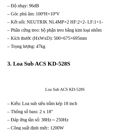
– Độ nhạy: 96dB
– Góc phủ âm: 100ºH×10ºV
– Kết nối: NEUTRIK NL4MP×2 HF:2+2- LF:1+1-
– Phần cứng treo: bộ phận treo bằng kim loại nhôm
– Kích thước (HxWxD): 500×675×695mm
– Trọng lượng: 47kg
3. Loa Sub ACS KD-528S
Loa Sub ACS KD-528S
– Kiểu: Loa sub siêu trầm kép 18 inch
– Thông số bass: 2 x 18″
– Đáp ứng tần số: 38Hz～250Hz
– Công suất định mức: 1200W