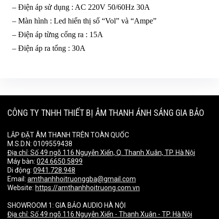
– Điện áp sử dụng : AC 220V 50/60Hz 30A
– Màn hình : Led hiển thị số “Vol” và “Ampe”
– Điện áp từng cổng ra : 15A
– Điện áp ra tổng : 30A
CÔNG TY TNHH THIẾT BỊ ÂM THANH ÁNH SÁNG GIA BẢO
LẮP ĐẶT ÂM THANH TRÊN TOÀN QUỐC
M.S.D.N: 0109559438
Địa chỉ:
Số 49 ngõ 116 Nguyễn Xiển, Q. Thanh Xuân, TP. Hà Nội
Máy bàn:
024.6650.5899
Di động:
0941.728.948
Email:
amthanhhoitruonggba@gmail.com
Website:
https://amthanhhoitruong.com.vn
SHOWROOM 1: GIA BẢO AUDIO HÀ NỘI
Địa chỉ:
Số 49 ngõ 116 Nguyễn Xiển - Thanh Xuân - TP. Hà Nội