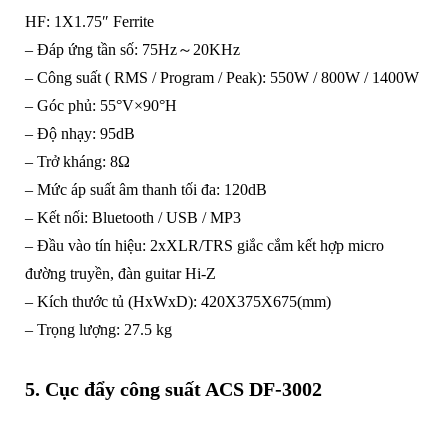
HF: 1X1.75″ Ferrite
– Đáp ứng tần số: 75Hz～20KHz
– Công suất ( RMS / Program / Peak): 550W / 800W / 1400W
– Góc phủ: 55°V×90°H
– Độ nhạy: 95dB
– Trở kháng: 8Ω
– Mức áp suất âm thanh tối đa: 120dB
– Kết nối: Bluetooth / USB / MP3
– Đầu vào tín hiệu: 2xXLR/TRS giắc cắm kết hợp micro
đường truyền, đàn guitar Hi-Z
– Kích thước tủ (HxWxD): 420X375X675(mm)
– Trọng lượng: 27.5 kg
5. Cục đẩy công suất ACS DF-3002