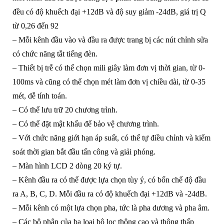
đều có độ khuếch đại +12dB và độ suy giảm -24dB, giá trị Q
từ 0,26 đến 92
– Mỗi kênh đầu vào và đầu ra được trang bị các nút chỉnh sửa
có chức năng tắt tiếng đèn.
– Thiết bị trễ có thể chọn mili giây làm đơn vị thời gian, từ 0-
100ms và cũng có thể chọn mét làm đơn vị chiều dài, từ 0-35
mét, dễ tính toán.
– Có thể lưu trữ 20 chương trình.
– Có thể đặt mật khẩu để bảo vệ chương trình.
– Với chức năng giới hạn áp suất, có thể tự điều chỉnh và kiểm
soát thời gian bắt đầu tấn công và giải phóng.
– Màn hình LCD 2 dòng 20 ký tự.
– Kênh đầu ra có thể được lựa chọn tùy ý, có bốn chế độ đầu
ra A, B, C, D. Mỗi đầu ra có độ khuếch đại +12dB và -24dB.
– Mỗi kênh có một lựa chọn pha, tức là pha dương và pha âm.
– Các bộ phận của ba loại bộ lọc thông cao và thông thấp