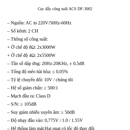
Cục đẩy công suất ACS DF-3002
– Nguồn: AC in 220V/50Hz-60Hz
– Số kênh: 2 CH
– Thông số công suất:
+ Ở chế độ 8Ω: 2x3000W
+ Ở chế độ 4Ω: 2x5500W
– Tần số đáp ứng: 20Hz-20KHz, ± 0,5dB
– Tổng độ méo hài hòa: ≤ 0,05%
– Tỷ lệ chuyển đổi: 10V / chúng tôi
– Hệ số giảm chấn: ≥ 500:1
– Mạch đầu ra: Class D
– S/N: ≥ 105dB
– Suy giảm nhiễu xuyên âm: ≥ 50dB
– Độ nhạy đầu vào: 0,775V / 1.0 / 1.55V
– Hệ thống làm mát:Hai quạt có tốc độ thay đổi