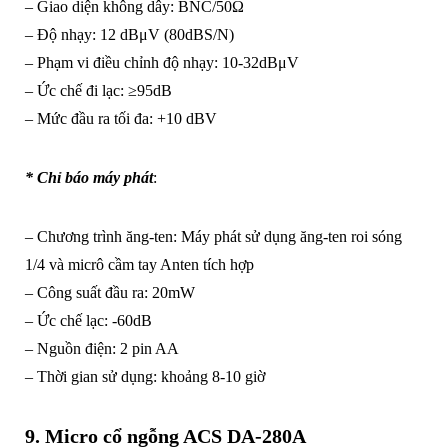
– Giao diện không dây: BNC/50Ω
– Độ nhạy: 12 dBμV (80dBS/N)
– Phạm vi điều chỉnh độ nhạy: 10-32dBμV
– Ức chế đi lạc: ≥95dB
– Mức đầu ra tối đa: +10 dBV
* Chỉ báo máy phát
:
– Chương trình ăng-ten: Máy phát sử dụng ăng-ten roi sóng
1/4 và micrô cầm tay Anten tích hợp
– Công suất đầu ra: 20mW
– Ức chế lạc: -60dB
– Nguồn điện: 2 pin AA
– Thời gian sử dụng: khoảng 8-10 giờ
9. Micro cổ ngỗng ACS DA-280A