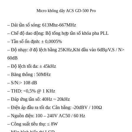
Micro không dây ACS GD-500 Pro
– Dải tần số sóng: 613Mhz-667MHz
– Chế độ dao động: Bộ tổng hợp tần số khóa pha PLL
– Tần số ổn định: ± 0,0005%
– Độ nhạy: ở độ lệch bằng 25KHz,Khi đầu vào 6dBμV,S / N>
60dB
– Độ lệch tối đa: ± 45kHz
– Băng thông : 50MHz
– S/N:> 108 dB
– THD: <0,5% @ 1 KHz
– Đáp ứng tần số: 40Hz ~ 20kHz
– Điện áp đầu ra tối đa: Cân bằng: -20dBV / 100Ω
– Nguồn điện: 100 – 240V AC50 / 60 Hz
– Công suất tiêu thụ: ≤ 8W