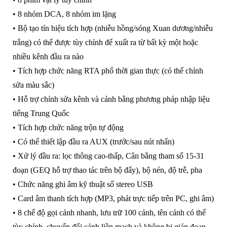
• 8 nhóm DCA, 8 nhóm im lặng
• Bộ tạo tín hiệu tích hợp (nhiễu hồng/sóng Xuan dương/nhiễu
trắng) có thể được tùy chỉnh để xuất ra từ bất kỳ một hoặc
nhiều kênh đầu ra nào
• Tích hợp chức năng RTA phổ thời gian thực (có thể chỉnh
sửa màu sắc)
• Hỗ trợ chỉnh sửa kênh và cảnh bằng phương pháp nhập liệu
tiếng Trung Quốc
• Tích hợp chức năng trộn tự động
• Có thể thiết lập đầu ra AUX (trước/sau nút nhấn)
• Xử lý đầu ra: lọc thông cao-thấp, Cân bằng tham số 15-31
đoạn (GEQ hỗ trợ thao tác trên bộ đẩy), bộ nén, độ trễ, pha
• Chức năng ghi âm kỹ thuật số stereo USB
• Card âm thanh tích hợp (MP3, phát trực tiếp trên PC, ghi âm)
• 8 chế độ gọi cảnh nhanh, lưu trữ 100 cảnh, tên cảnh có thể
tùy chỉnh, chuyển đổi cảnh liền mạch và không bị gián đoạn