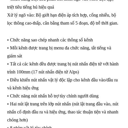
triệt tiêu tiếng hú hiệu quả
Xử lý ngõ vào: Bộ giới hạn điện áp tích hợp, cổng nhiễu, bộ
lọc thông cao-thấp, cân bằng tham số 5 đoạn, độ trễ thời gian.
• Chức năng sao chép nhanh các thông số kênh
• Mỗi kênh được trang bị menu đa chức năng, tắt tiếng và
giám sát
• Tất cả các kênh đều được trang bị nút nhấn điện tử với hành
trình 100mm (17 nút nhấn điện tử Alps)
• Điều khiển nút nhấn vật lý độc lập cho kênh đầu vào/đầu ra
và kênh hiệu ứng
• Chức năng nút nhấn hỗ trợ tùy chỉnh người dùng
• Hai nút lật trang trên lớp nút nhấn (nút lật trang đầu vào, nút
nhấn cố định đầu ra và hiệu ứng, thao tác thuận tiện và nhanh
chóng hơn)
• 8 phím vật lý tùy chỉnh