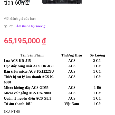
tích 60m2
Viết đánh giá của bạn
78
Âm thanh hội trường
65,195,000
₫
Tên Sản Phẩm
Thương Hiệu
Số Lượng
Loa ACS KD-515
ACS
2 Cái
Cục đẩy công suất ACS DK-850
ACS
1 Cái
Bàn trộn mixer ACS FX1222XU
ACS
1 Cái
Thiết bị xử lý âm thanh ACS K-
ACS
1 Cái
6000
Micro không dây ACS GD55
ACS
1 Bộ
Micro cổ ngỗng ACS DA-280A
ACS
1 Cái
Quản lý nguồn điện ACS X8.1
ACS
1 Cái
Tủ âm thanh 10U
Việt Nam
1 Cái
SKU:
HT-60