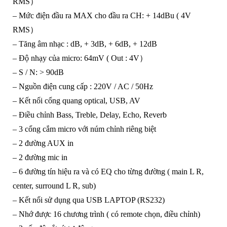
RMS）
– Mức điện đầu ra MAX cho đầu ra CH: + 14dBu ( 4V
RMS）
– Tăng âm nhạc : dB, + 3dB, + 6dB, + 12dB
– Độ nhạy của micro: 64mV ( Out : 4V）
– S / N: > 90dB
– Nguồn điện cung cấp : 220V / AC / 50Hz
– Kết nối cổng quang optical, USB, AV
– Điều chỉnh Bass, Treble, Delay, Echo, Reverb
– 3 cổng cắm micro với núm chỉnh riêng biệt
– 2 đường AUX in
– 2 đường mic in
– 6 đường tín hiệu ra và có EQ cho từng đường ( main L R,
center, surround L R, sub)
– Kết nối sử dụng qua USB LAPTOP (RS232)
– Nhớ được 16 chương trình ( có remote chọn, điều chỉnh)