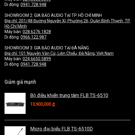
Di động:
0941.728.948
SHOWROOM 2: GIA BẢO AUDIO TẠI TP. HỒ CHÍ MINH
Địa chỉ:
201/48 Đường Nguyễn Xí, Phường 26, Quận Bình Thạnh. TP.
Hồ Chí Minh
Máy bàn:
028.6276.1828
Di động:
0966.122.987
SHOWROOM 3: GIA BẢO AUDIO TẠI ĐÀ NẴNG
Địa chỉ:
101 Nguyễn Văn Cừ, Liên Chiểu, Đà Nẵng, Việt Nam
Máy bàn:
024.6650.5899
Di động:
0941.728.948
Giảm giá mạnh
Bộ điều khiển trung tâm FLB TS-6510
13,900,000
₫
Micro đại biểu FLB TS-6510D