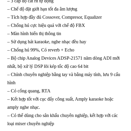
– 3 cấp độ cắt rít tự động
– Chế độ đặt giới hạn tốt đa âm lượng
– Tích hợp đầy đủ Cossover, Compresor, Equalizer
– Chống hú cực hiệu quả với chế độ FBX
– Màn hình hiển thị thông tin
– Sử dụng hát karaoke, nghe nhạc đều hay
– Chống hú 99%, Có reverb + Echo
– Bộ chip Analog Devices ADSP-21571 năm dòng ADI mới
nhất, bộ xử lý DSP lõi kép tốc độ cao 64 bit
– Chỉnh chuyên nghiệp bằng tay và bằng máy tính, lưu 9 cấu
hình
– Có cổng quang, RTA
– Kết hợp tốt với cục đẩy công suất, Amply karaoke hoặc
amply nghe nhạc.
– Có thể dùng cho sân khấu chuyên nghiệp, kết hợp với các
loại mixer chuyên nghiệp