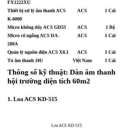
FX1222XU
Thiết bị xử lý âm thanh ACS
ACS
1 Cái
K-6000
Micro không dây ACS GD55
ACS
1 Bộ
Micro cổ ngỗng ACS DA-
ACS
1 Cái
280A
Quản lý nguồn điện ACS X8.1
ACS
1 Cái
Tủ âm thanh 10U
Việt Nam
1 Cái
Thông số kỹ thuật: Dàn âm thanh
hội trường diện tích 60m2
1. Loa ACS KD-515
Loa ACS KD-515