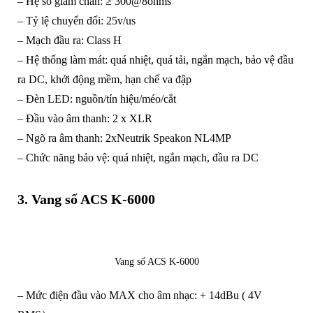
– Hệ số giảm chấn: ≥ 300@8ohms
– Tỷ lệ chuyển đổi: 25v/us
– Mạch đầu ra: Class H
– Hệ thống làm mát: quá nhiệt, quá tải, ngắn mạch, bảo vệ đầu
ra DC, khởi động mềm, hạn chế va đập
– Đèn LED: nguồn/tín hiệu/méo/cắt
– Đầu vào âm thanh: 2 x XLR
– Ngõ ra âm thanh: 2xNeutrik Speakon NL4MP
– Chức năng bảo vệ: quá nhiệt, ngắn mạch, đầu ra DC
3.
Vang số ACS K-6000
Vang số ACS K-6000
– Mức điện đầu vào MAX cho âm nhạc: + 14dBu ( 4V