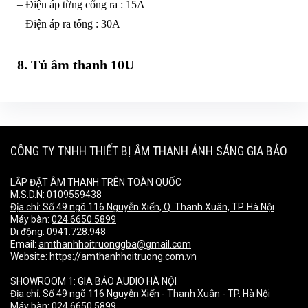
– Điện áp từng cổng ra : 15A
– Điện áp ra tổng : 30A
8. Tủ âm thanh 10U
CÔNG TY TNHH THIẾT BỊ ÂM THANH ÁNH SÁNG GIA BẢO
LẮP ĐẶT ÂM THANH TRÊN TOÀN QUỐC
M.S.D.N: 0109559438
Địa chỉ:
Số 49 ngõ 116 Nguyễn Xiển, Q. Thanh Xuân, TP. Hà Nội
Máy bàn:
024.6650.5899
Di động:
0941.728.948
Email:
amthanhhoitruonggba@gmail.com
Website:
https://amthanhhoitruong.com.vn
SHOWROOM 1: GIA BẢO AUDIO HÀ NỘI
Địa chỉ:
Số 49 ngõ 116 Nguyễn Xiển - Thanh Xuân - TP. Hà Nội
Máy bàn:
024.6650.5899