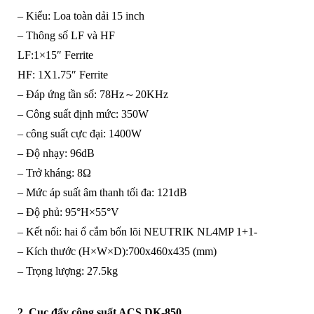
– Kiểu: Loa toàn dải 15 inch
– Thông số LF và HF
LF:1×15″ Ferrite
HF: 1X1.75″ Ferrite
– Đáp ứng tần số: 78Hz～20KHz
– Công suất định mức: 350W
– công suất cực đại: 1400W
– Độ nhạy: 96dB
– Trở kháng: 8Ω
– Mức áp suất âm thanh tối đa: 121dB
– Độ phủ: 95°H×55°V
– Kết nối: hai ổ cắm bốn lõi NEUTRIK NL4MP 1+1-
– Kích thước (H×W×D):700x460x435 (mm)
– Trọng lượng: 27.5kg
2. Cục đẩy công suất ACS DK-850